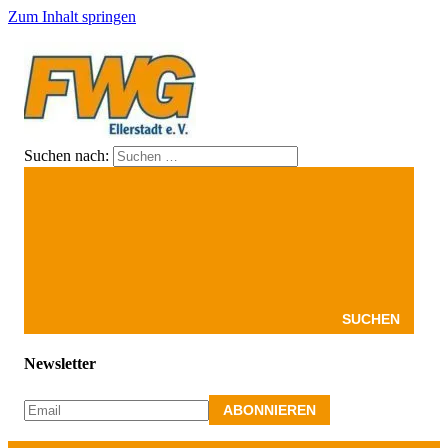
Zum Inhalt springen
Suchen nach:
FWG
Hier
Ellerstadt
finden
Sie
Informationen
über
die
Freien
Wähler
in
SUCHEN
Ellerstadt,
für
Newsletter
Ellerstadt.