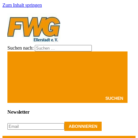
Zum Inhalt springen
Suchen nach:
FWG
Hier
Ellerstadt
finden
Sie
Informationen
über
die
Freien
Wähler
in
SUCHEN
Ellerstadt,
für
Newsletter
Ellerstadt.