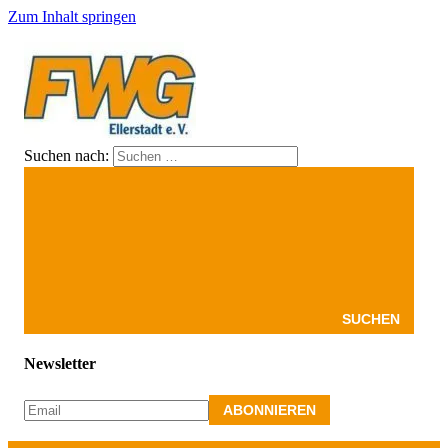
Zum Inhalt springen
Suchen nach:
FWG
Hier
Ellerstadt
finden
Sie
Informationen
über
die
Freien
Wähler
in
SUCHEN
Ellerstadt,
für
Newsletter
Ellerstadt.