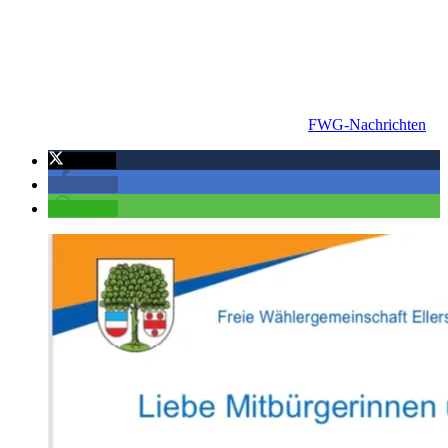
FWG-Nachrichten
twittern
teilen
teilen